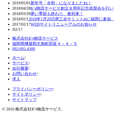
2019/05/01
新年号「令和」になりましたね！
2018/04/28
K′s物流サービス創立８周年記念祝賀会を行
2018/03/28
寒い季節も終わり、春到来！
2018/02/1
2018年1月20日商工会サミットinに福岡に参
2017/02/17
WEBサイトリニューアルのお知らせ
/02/17
株式会社K's物流サービス
福岡県糟屋郡志免町田富４－４－５
092-692-4300
ホーム
/
サービス
/
会社概要
/
お問い合わせ
/
求人
プライバシーポリシー
/
サイトポリシー
/
サイトマップ
© 2016 株式会社K's物流サービス.